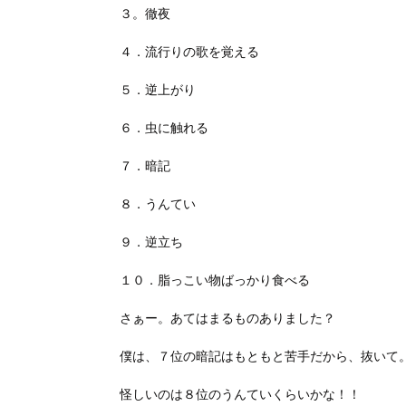
３。徹夜
４．流行りの歌を覚える
５．逆上がり
６．虫に触れる
７．暗記
８．うんてい
９．逆立ち
１０．脂っこい物ばっかり食べる
さぁー。あてはまるものありました？
僕は、７位の暗記はもともと苦手だから、抜いて
怪しいのは８位のうんていくらいかな！！