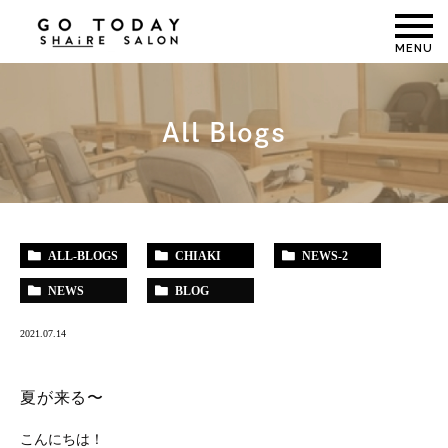
MENU
All Blogs
ALL-BLOGS
CHIAKI
NEWS-2
NEWS
BLOG
2021.07.14
夏が来る〜
こんにちは！