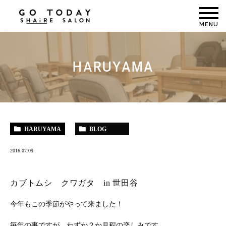
MENU
HARUYAMA
HARUYAMA
BLOG
2016.07.09
カブトムシ クワガタ in 世田谷
今年もこの季節がやって来ました！
毎年の事ですが わずか２か月程の楽しみです