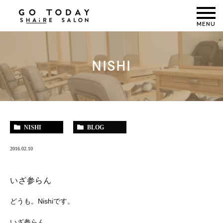
MENU
NISHI
NISHI
BLOG
2016.02.10
いざ参らん
どうも。Nishiです。
いざ参らん