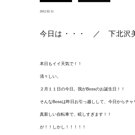
2012.02.11
今日は・・・ ／ 下北沢
本日もイイ天気で！！
清々しい。
２月１１日の今日。我がBossのお誕生日！！
そんなBossは昨日お引っ越しして、今日からチャ
真新しい自転車で、眩しすぎます！！
が！！しかし！！！！！