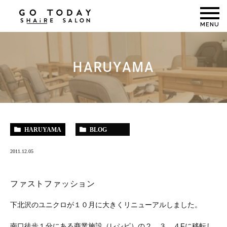
MENU
HARUYAMA
HARUYAMA
BLOG
2011.12.05
ファストファッション
下北沢のユニクロが１０月に大きくリニューアルしました。
南口徒歩１分にある商業施設（レシピ）の２，３，４Fに移転し