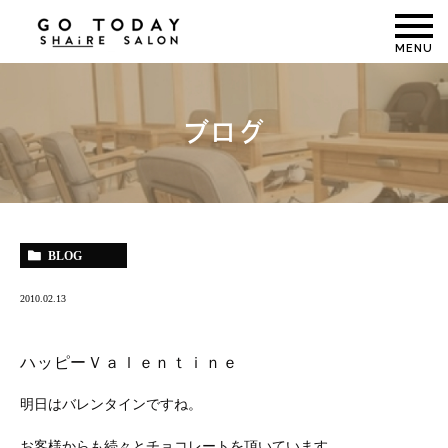
MENU
ブログ
BLOG
2010.02.13
ハッピーＶａｌｅｎｔｉｎｅ
明日はバレンタインですね。
お客様からも続々とチョコレートを頂いています。