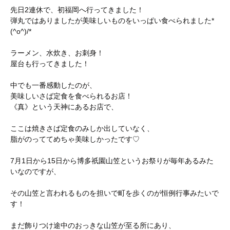
先日2連休で、初福岡へ行ってきました！
弾丸ではありましたが美味しいものをいっぱい食べられました*
(^o^)/*
ラーメン、水炊き、お刺身！
屋台も行ってきました！
中でも一番感動したのが、
美味しいさば定食を食べられるお店！
《真》という天神にあるお店で、
ここは焼きさば定食のみしか出していなく、
脂がのっててめちゃ美味しかったです♡
7月1日から15日から博多祇園山笠というお祭りが毎年あるみた
いなのですが、
その山笠と言われるものを担いで町を歩くのが恒例行事みたいで
す！
まだ飾りつけ途中のおっきな山笠が至る所にあり、