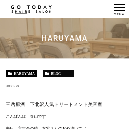
MENU
HARUYAMA
HARUYAMA
BLOG
2013.12.29
三岳原酒 下北沢人気トリートメント美容室
こんばんは 春山です
先日 忘年会の時 女将さんのお心遣いて゛