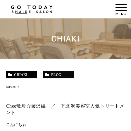
MENU
CHIAKI
CHIAKI
BLOG
2013.08.19
Chee散歩☆藤沢編 ／ 下北沢美容室人気トリートメ
ント
こんにちゎ