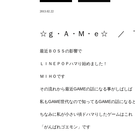
2013.02.22
☆ｇ・Ａ・Ｍ・ｅ☆ ／ 
最近ＢＯＳＳの影響で
ＬＩＮＥＰＯＰハマり始めました！
ＭＩＨＯです
その流れから最近GAMEの話になる事がしばしば
私もGAME世代なので知ってるGAMEの話になる
ちなみに私が小さい頃ドハマりしたゲームはこれ
「がんばれゴエモン」です