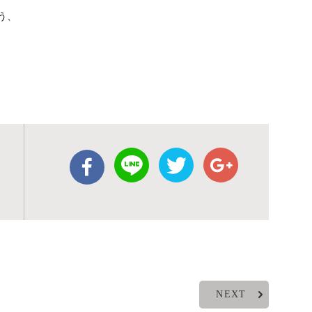
う、
NEXT