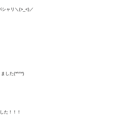
ャリ＼(>_<)／
した(*^^*)
でした！！！