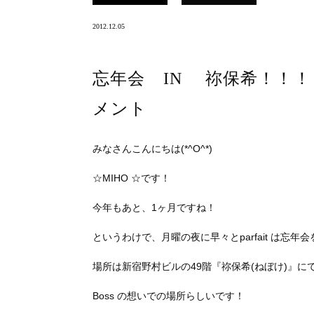
2012.12.05
忘年会 IN 祢保希！！
メント
みなさんこんにちは(*^O^*)
☆MIHO ☆です！
今年もあと、1ヶ月ですね！
というわけで、月曜の夜に早々とparfait は忘年会を
場所は新宿野村ビルの49階『祢保希(ねぼけ)』にて
Boss の想いでの場所らしいです！