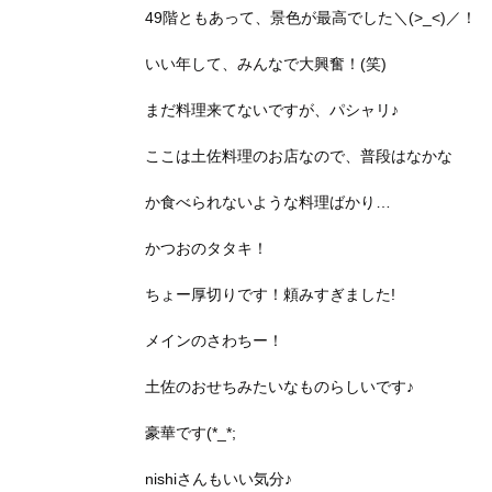
49階ともあって、景色が最高でした＼(>_<)／！
いい年して、みんなで大興奮！(笑)
まだ料理来てないですが、パシャリ♪
ここは土佐料理のお店なので、普段はなかな
か食べられないような料理ばかり…
かつおのタタキ！
ちょー厚切りです！頼みすぎました!
メインのさわちー！
土佐のおせちみたいなものらしいです♪
豪華です(*_*;
nishiさんもいい気分♪