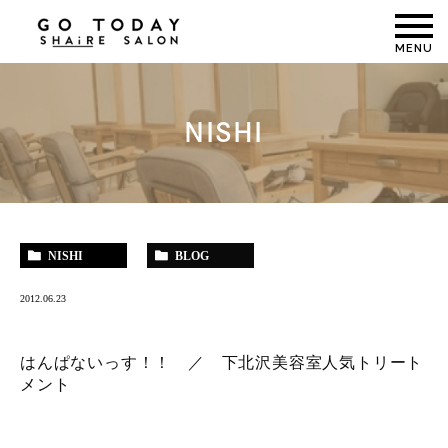
MENU
NISHI
NISHI
BLOG
2012.06.23
はんぱないっす！！ ／ 下北沢美容室人気トリート
メント